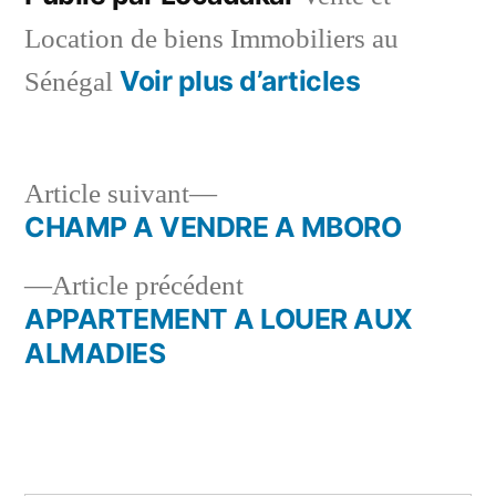
Location de biens Immobiliers au
Voir plus d’articles
Sénégal
Article
Article suivant
suivant :
CHAMP A VENDRE A MBORO
Navigation
Article
Article précédent
de
précédent :
APPARTEMENT A LOUER AUX
l’article
ALMADIES