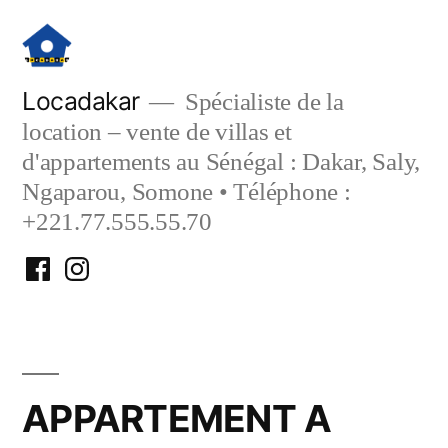
Aller
au
contenu
Locadakar
Spécialiste de la
location – vente de villas et
d'appartements au Sénégal : Dakar, Saly,
Ngaparou, Somone • Téléphone :
+221.77.555.55.70
Facebook
Instagram
Locadakar
Locadakar
APPARTEMENT A