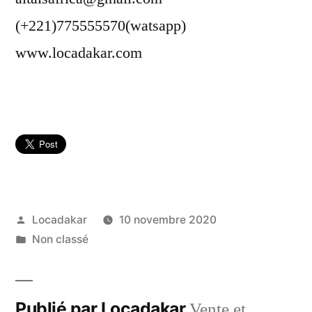
(+221)775555570(watsapp)
www.locadakar.com
Publié
Locadakar
10 novembre 2020
par
Publié
Non classé
dans
Publié par Locadakar
Vente et