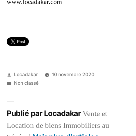
www.locadakar.com
Publié
Locadakar
10 novembre 2020
par
Publié
Non classé
dans
Publié par Locadakar
Vente et
Location de biens Immobiliers au