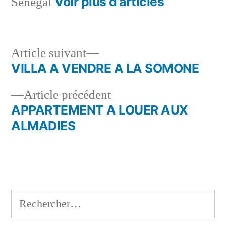
Voir plus d’articles
Sénégal
Article
Article suivant
suivant :
VILLA A VENDRE A LA SOMONE
Navigation
Article
Article précédent
de
précédent :
APPARTEMENT A LOUER AUX
l’article
ALMADIES
Rechercher :