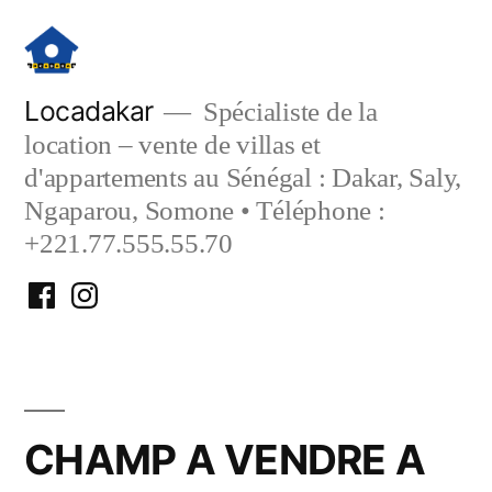
Aller
au
contenu
Locadakar
Spécialiste de la
location – vente de villas et
d'appartements au Sénégal : Dakar, Saly,
Ngaparou, Somone • Téléphone :
+221.77.555.55.70
Facebook
Instagram
Locadakar
Locadakar
CHAMP A VENDRE A