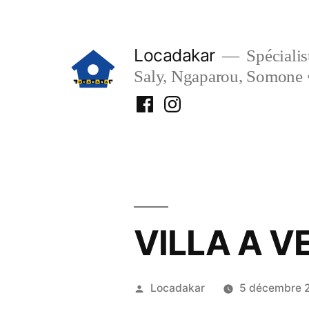
Aller
au
Locadakar
Spécialist
contenu
Saly, Ngaparou, Somone 
Facebook
Instagram
Locadakar
Locadakar
VILLA A V
Publié
Locadakar
5 décembre 
par