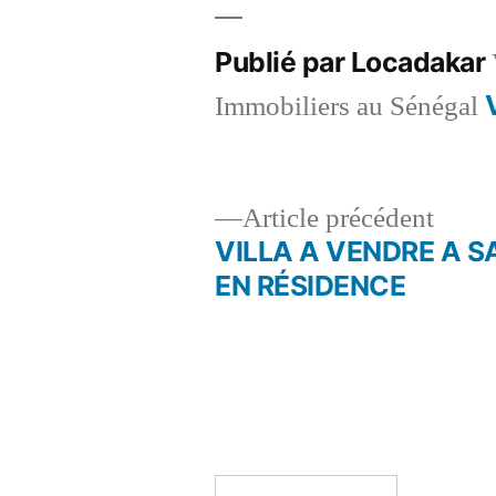
Publié par Locadakar
Immobiliers au Sénégal
Artic
Article précédent
précé
VILLA A VENDRE A S
Navigation
EN RÉSIDENCE
de
l’article
Rechercher :