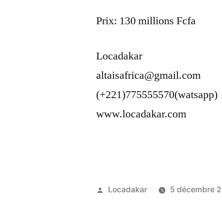
Prix: 130 millions Fcfa
Locadakar
altaisafrica@gmail.com
(+221)775555570(watsapp)
www.locadakar.com
Publié
Locadakar
5 décembre 
par