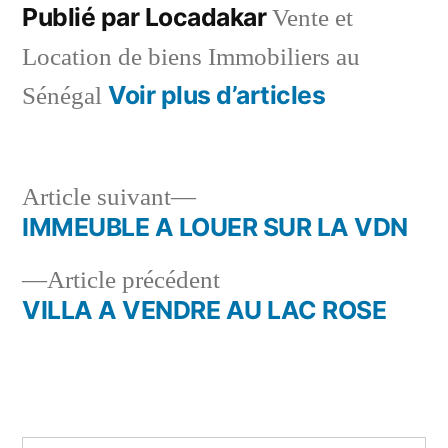
Publié par Locadakar
Vente et
Location de biens Immobiliers au
Voir plus d’articles
Sénégal
Article
Article suivant
suivant :
IMMEUBLE A LOUER SUR LA VDN
Navigation
Article
Article précédent
de
précédent :
VILLA A VENDRE AU LAC ROSE
l’article