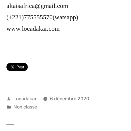
altaisafrica@gmail.com
(+221)775555570(watsapp)
www.locadakar.com
Publié
Locadakar
6 décembre 2020
par
Publié
Non classé
dans