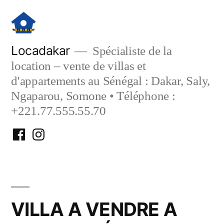
Aller
au
contenu
Locadakar
Spécialiste de la
location – vente de villas et
d'appartements au Sénégal : Dakar, Saly,
Ngaparou, Somone • Téléphone :
+221.77.555.55.70
Facebook
Instagram
Locadakar
Locadakar
VILLA A VENDRE A