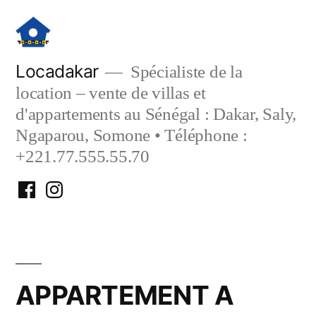
Aller
au
contenu
Locadakar
Spécialiste de la
location – vente de villas et
d'appartements au Sénégal : Dakar, Saly,
Ngaparou, Somone • Téléphone :
+221.77.555.55.70
Facebook
Instagram
Locadakar
Locadakar
APPARTEMENT A