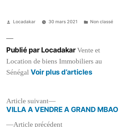
Publié
Publié
Locadakar
30 mars 2021
Non classé
par
dans
Publié par Locadakar
Vente et
Location de biens Immobiliers au
Voir plus d’articles
Sénégal
Article
Article suivant
suivant :
VILLA A VENDRE A GRAND MBAO
Navigation
Article
Article précédent