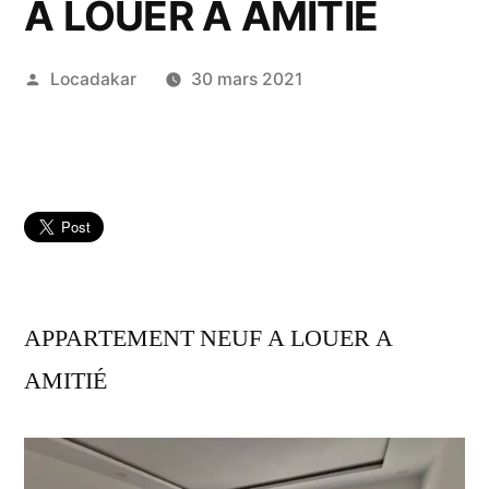
A LOUER A AMITIÉ
Publié
Locadakar
30 mars 2021
par
APPARTEMENT NEUF A LOUER A
AMITIÉ