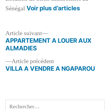
Voir plus d’articles
Sénégal
Article
Article suivant
suivant :
APPARTEMENT A LOUER AUX
Navigation
ALMADIES
de
Article
Article précédent
l’article
précédent :
VILLA A VENDRE A NGAPAROU
Rechercher :