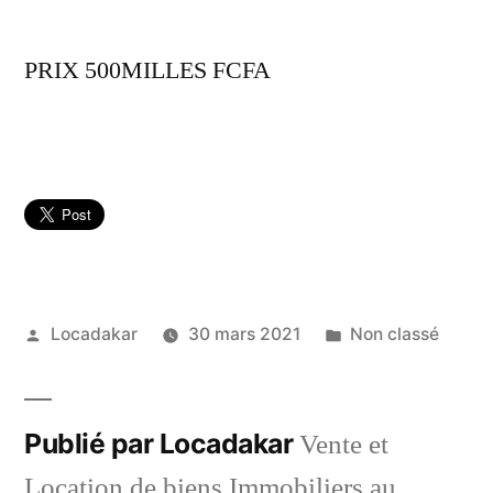
PRIX 500MILLES FCFA
Publié
Publié
Locadakar
30 mars 2021
Non classé
par
dans
Publié par Locadakar
Vente et
Location de biens Immobiliers au