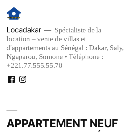
Aller
au
contenu
Locadakar
Spécialiste de la
location – vente de villas et
d'appartements au Sénégal : Dakar, Saly,
Ngaparou, Somone • Téléphone :
+221.77.555.55.70
Facebook
Instagram
Locadakar
Locadakar
APPARTEMENT NEUF