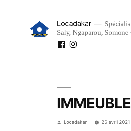
Aller
au
Locadakar
Spécialist
contenu
Saly, Ngaparou, Somone 
Facebook
Instagram
Locadakar
Locadakar
IMMEUBLE
Publié
Locadakar
26 avril 2021
par