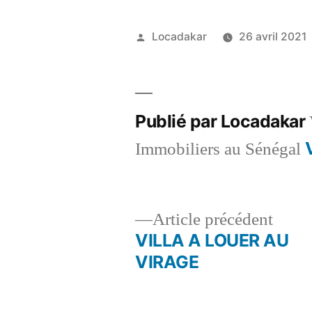
Publié
Locadakar
26 avril 2021
par
Publié par Locadakar
Immobiliers au Sénégal
Artic
Article précédent
précé
VILLA A LOUER AU
Navigation
VIRAGE
de