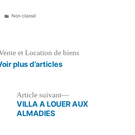
Publié
Non classé
dans
Vente et Location de biens
Voir plus d’articles
le
Article
Article suivant
dent :
suivant :
VILLA A LOUER AUX
ALMADIES