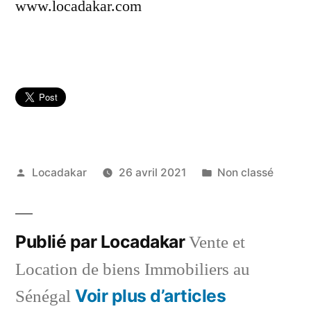
www.locadakar.com
Publié
Publié
Locadakar
26 avril 2021
Non classé
par
dans
Publié par Locadakar
Vente et
Location de biens Immobiliers au
Voir plus d’articles
Sénégal