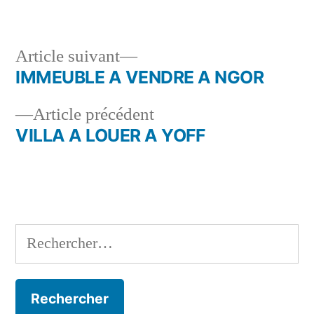
Article
Article suivant
suivant :
IMMEUBLE A VENDRE A NGOR
Navigation
Article
Article précédent
de
précédent :
VILLA A LOUER A YOFF
l’article
Rechercher :