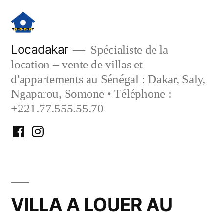
Aller
au
contenu
Locadakar
Spécialiste de la
location – vente de villas et
d'appartements au Sénégal : Dakar, Saly,
Ngaparou, Somone • Téléphone :
+221.77.555.55.70
Facebook
Instagram
Locadakar
Locadakar
VILLA A LOUER AU