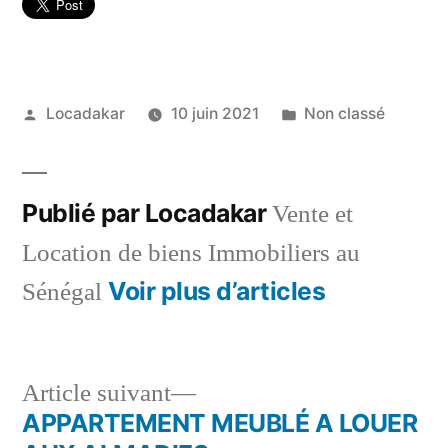
Publié
Publié
Locadakar
10 juin 2021
Non classé
par
dans
Publié par Locadakar
Vente et
Location de biens Immobiliers au
Voir plus d’articles
Sénégal
Article
Article suivant
suivant :
APPARTEMENT MEUBLÉ A LOUER
Navigation