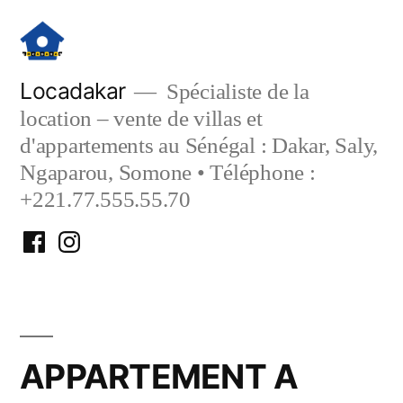
Aller
au
contenu
Locadakar
Spécialiste de la
location – vente de villas et
d'appartements au Sénégal : Dakar, Saly,
Ngaparou, Somone • Téléphone :
+221.77.555.55.70
Facebook
Instagram
Locadakar
Locadakar
APPARTEMENT A