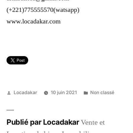
(+221)775555570(watsapp)
www.locadakar.com
Publié
Publié
Locadakar
10 juin 2021
Non classé
par
dans
Publié par Locadakar
Vente et