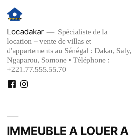
Aller
au
contenu
Locadakar
Spécialiste de la
location – vente de villas et
d'appartements au Sénégal : Dakar, Saly,
Ngaparou, Somone • Téléphone :
+221.77.555.55.70
Facebook
Instagram
Locadakar
Locadakar
IMMEUBLE A LOUER A