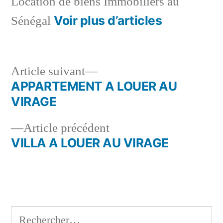
Location de biens Immobiliers au
Voir plus d’articles
Sénégal
Article
Article suivant
suivant :
APPARTEMENT A LOUER AU
Navigation
VIRAGE
de
Article
Article précédent
l’article
précédent :
VILLA A LOUER AU VIRAGE
Rechercher :