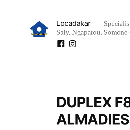
Aller
au
Locadakar
Spécialist
contenu
Saly, Ngaparou, Somone 
Facebook
Instagram
Locadakar
Locadakar
DUPLEX F8
ALMADIES