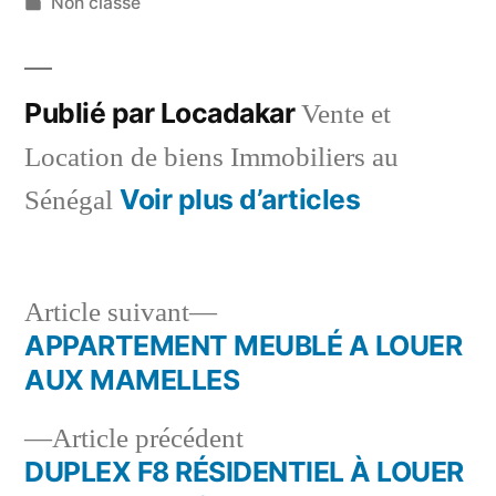
par
Publié
Non classé
dans
Publié par Locadakar
Vente et
Location de biens Immobiliers au
Voir plus d’articles
Sénégal
Article
Article suivant
suivant :
APPARTEMENT MEUBLÉ A LOUER
Navigation
AUX MAMELLES
de
Article
Article précédent
l’article
précédent :
DUPLEX F8 RÉSIDENTIEL À LOUER