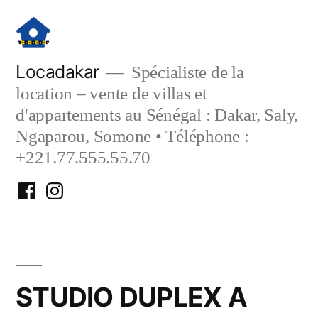
Aller
au
contenu
Locadakar
Spécialiste de la
location – vente de villas et
d'appartements au Sénégal : Dakar, Saly,
Ngaparou, Somone • Téléphone :
+221.77.555.55.70
Facebook
Instagram
Locadakar
Locadakar
STUDIO DUPLEX A