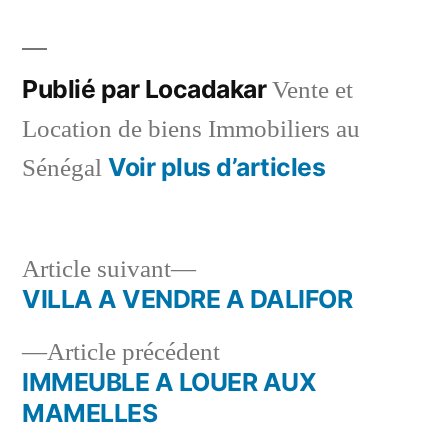
par
dans
Publié par Locadakar
Vente et
Location de biens Immobiliers au
Voir plus d’articles
Sénégal
Article
Article suivant
suivant :
VILLA A VENDRE A DALIFOR
Navigation
Article
Article précédent
de
précédent :
IMMEUBLE A LOUER AUX
l’article
MAMELLES