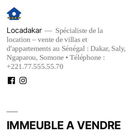
Aller
au
contenu
Locadakar
Spécialiste de la
location – vente de villas et
d'appartements au Sénégal : Dakar, Saly,
Ngaparou, Somone • Téléphone :
+221.77.555.55.70
Facebook
Instagram
Locadakar
Locadakar
IMMEUBLE A VENDRE