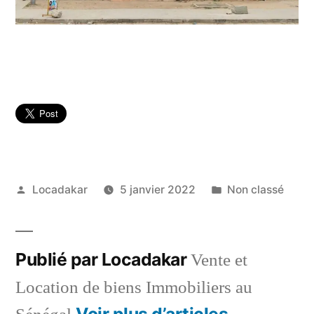
Publié
Publié
Locadakar
5 janvier 2022
Non classé
par
dans
Publié par Locadakar
Vente et
Location de biens Immobiliers au
Voir plus d’articles