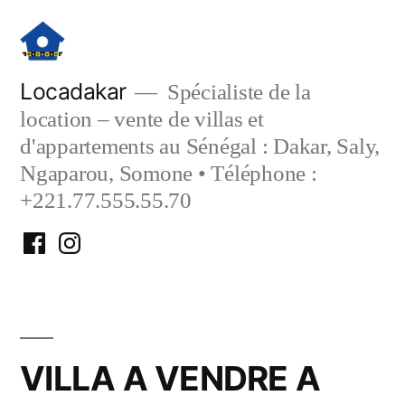
Aller
au
contenu
Locadakar
Spécialiste de la
location – vente de villas et
d'appartements au Sénégal : Dakar, Saly,
Ngaparou, Somone • Téléphone :
+221.77.555.55.70
Facebook
Instagram
Locadakar
Locadakar
VILLA A VENDRE A