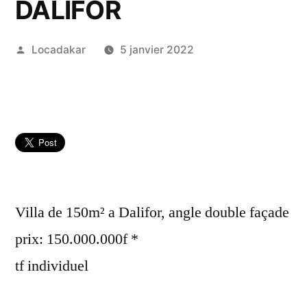
DALIFOR
Publié
Locadakar
5 janvier 2022
par
Villa de 150m² a Dalifor, angle double façade
prix: 150.000.000f *
tf individuel