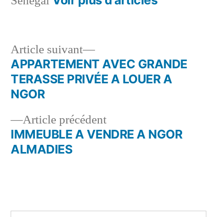
Sénégal
Article
Article suivant
suivant :
APPARTEMENT AVEC GRANDE
Navigation
TERASSE PRIVÉE A LOUER A
de
NGOR
l’article
Article
Article précédent
précédent :
IMMEUBLE A VENDRE A NGOR
ALMADIES