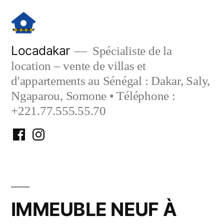
Aller
au
contenu
Locadakar
Spécialiste de la
location – vente de villas et
d'appartements au Sénégal : Dakar, Saly,
Ngaparou, Somone • Téléphone :
+221.77.555.55.70
Facebook
Instagram
Locadakar
Locadakar
IMMEUBLE NEUF À