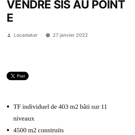
VENDRE SIS AU POINT
E
Publié
Locadakar
27 janvier 2022
par
TF individuel de 403 m2 bâti sur 11
niveaux
4500 m2 construits