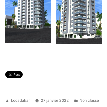
Publié
Publié
Locadakar
27 janvier 2022
Non classé
par
dans