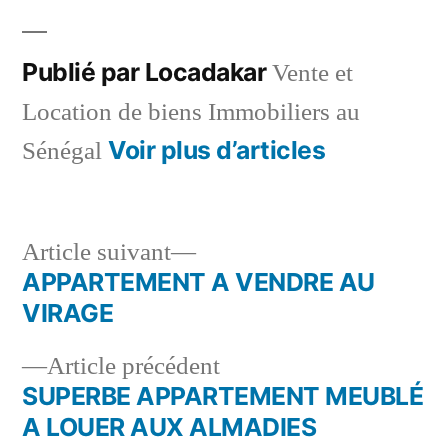
Publié par Locadakar
Vente et
Location de biens Immobiliers au
Voir plus d’articles
Sénégal
Article
Article suivant
suivant :
APPARTEMENT A VENDRE AU
Navigation
VIRAGE
de
Article
Article précédent
l’article
précédent :
SUPERBE APPARTEMENT MEUBLÉ
A LOUER AUX ALMADIES