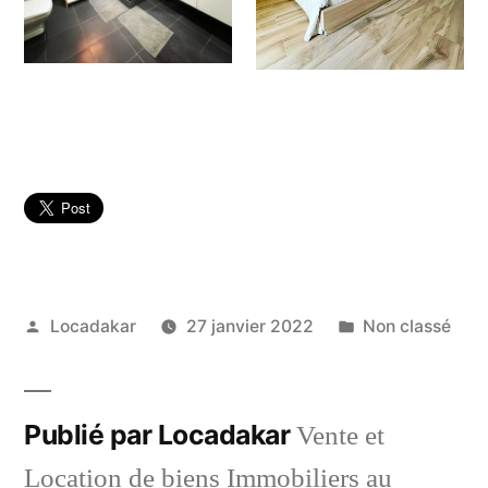
Publié
Publié
Locadakar
27 janvier 2022
Non classé
par
dans
Publié par Locadakar
Vente et
Location de biens Immobiliers au