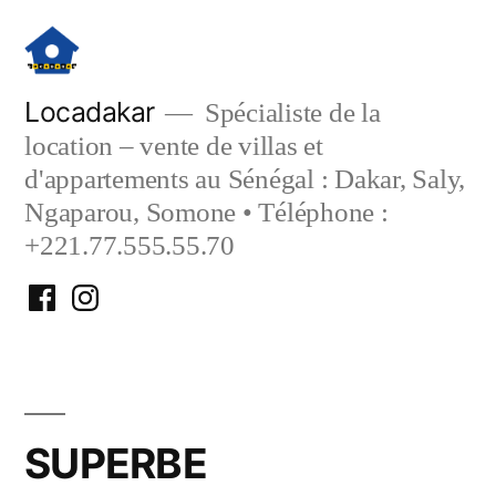
Aller
au
contenu
Locadakar
Spécialiste de la
location – vente de villas et
d'appartements au Sénégal : Dakar, Saly,
Ngaparou, Somone • Téléphone :
+221.77.555.55.70
Facebook
Instagram
Locadakar
Locadakar
SUPERBE