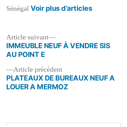
Voir plus d’articles
Sénégal
Article
Article suivant
suivant :
IMMEUBLE NEUF À VENDRE SIS
Navigation
AU POINT E
de
Article
Article précédent
l’article
précédent :
PLATEAUX DE BUREAUX NEUF A
LOUER A MERMOZ