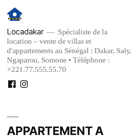
Aller
au
contenu
Locadakar
Spécialiste de la
location – vente de villas et
d'appartements au Sénégal : Dakar, Saly,
Ngaparou, Somone • Téléphone :
+221.77.555.55.70
Facebook
Instagram
Locadakar
Locadakar
APPARTEMENT A