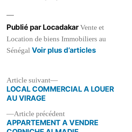
par
dans
Publié par Locadakar
Vente et
Location de biens Immobiliers au
Voir plus d’articles
Sénégal
Article
Article suivant
suivant :
LOCAL COMMERCIAL A LOUER
Navigation
AU VIRAGE
de
Article
Article précédent
l’article
précédent :
APPARTEMENT A VENDRE
CORNICHE ALMADIE