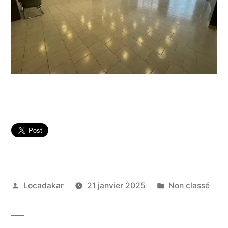
Publié
Publié
Locadakar
21 janvier 2025
Non classé
par
dans