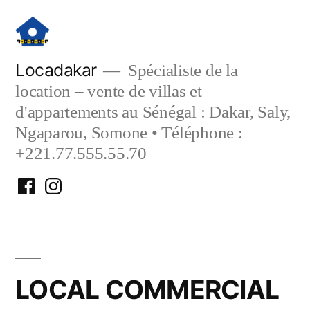
Aller
au
contenu
Locadakar
Spécialiste de la
location – vente de villas et
d'appartements au Sénégal : Dakar, Saly,
Ngaparou, Somone • Téléphone :
+221.77.555.55.70
Facebook
Instagram
Locadakar
Locadakar
LOCAL COMMERCIAL