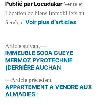
Publié par Locadakar
Vente et
Location de biens Immobiliers au
Voir plus d’articles
Sénégal
Article
Article suivant
suivant :
IMMEUBLE SODA GUEYE
Navigation
MERMOZ PYROTECHNIE
de
(DERRIÈRE AUCHAN
l’article
Article
Article précédent
précédent :
APPARTEMENT A VENDRE AUX
ALMADIES :