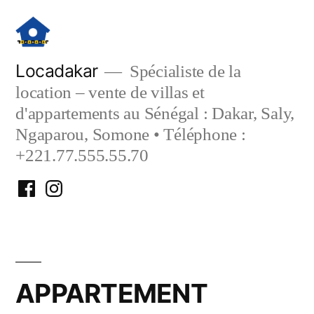
Aller
au
contenu
Locadakar
Spécialiste de la
location – vente de villas et
d'appartements au Sénégal : Dakar, Saly,
Ngaparou, Somone • Téléphone :
+221.77.555.55.70
Facebook
Instagram
Locadakar
Locadakar
APPARTEMENT