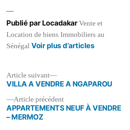
par
dans
Publié par Locadakar
Vente et
Location de biens Immobiliers au
Voir plus d’articles
Sénégal
Article
Article suivant
suivant :
VILLA A VENDRE A NGAPAROU
Navigation
Article
Article précédent
de
précédent :
APPARTEMENTS NEUF À VENDRE
l’article
– MERMOZ