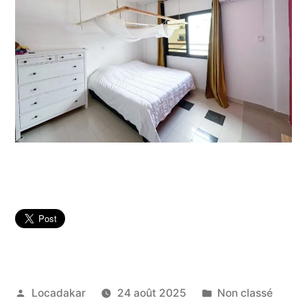
Publié
Publié
Locadakar
24 août 2025
Non classé