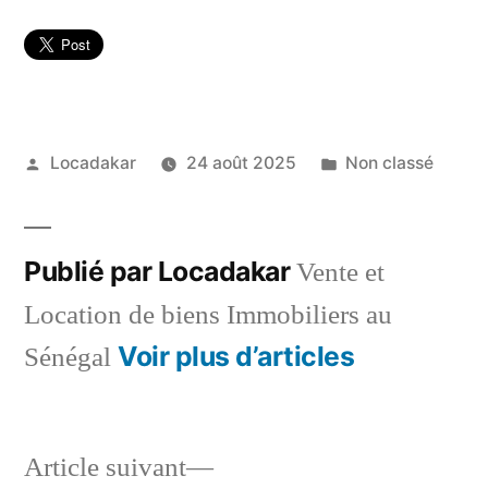
Publié
Publié
Locadakar
24 août 2025
Non classé
par
dans
Publié par Locadakar
Vente et
Location de biens Immobiliers au
Voir plus d’articles
Sénégal
Article
Article suivant