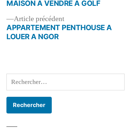
suivant :
MAISON A VENDRE A GOLF
Navigation
Article
Article précédent
de
précédent :
APPARTEMENT PENTHOUSE A
l’article
LOUER A NGOR
Rechercher :