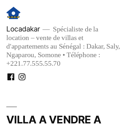
Aller
au
contenu
Locadakar
Spécialiste de la
location – vente de villas et
d'appartements au Sénégal : Dakar, Saly,
Ngaparou, Somone • Téléphone :
+221.77.555.55.70
Facebook
Instagram
Locadakar
Locadakar
VILLA A VENDRE A